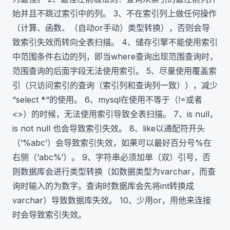
始并且不跳过索引中的列。 3、不在索引列上做任何操作
（计算、函数、（自动or手动）类型转换），否则会导
致索引失效而转向全表扫描。 4、储存引擎不能使用索引
中范围条件右边的列，即当where查询出现范围查询时，
范围查询的后面字段无法使用索引。 5、尽量使用覆盖索
引（只访问索引的查询（索引列和查询列一致）），减少
“select *“的使用。 6、mysql在使用不等于（!=或者
<>）的时候，无法使用索引导致全表扫描。 7、is null，
is not null 也会导致索引失效。 8、like以通配符开头
（‘%abc’）会导致索引失效，如果可以最好百分号%在
右侧（‘abc%’）。 9、字符串必须加单（双）引号，否
则数据库会进行类型转换（如数据类型为varchar，而查
询时输入的为数字。查询时数据库会先将int转换成
varchar）导致数据库失效。 10、少用or，用他来连接
时会导致索引失效。